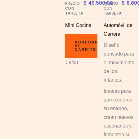
$
49.500,00
$
8.80
PRECIO
PRECIO
may
CON
CON
TARJETA
TARJETA
be
chosen
Mini Cocina
Automóvil de
on
Carrera
the
AGREGAR
Diseño
AL
CARRITO
product
pensado para
page
3 años
el movimiento
de los
infantes.
Ideales para
que exploren
su entorno,
crean nuevos
escenarios y
fomenten su