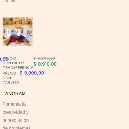
2 años
$
4.950,00
$
9.900,00
PRECIO
0,00
CONTADO /
$
8.910,00
TRANSFERENCIA
$
9.900,00
PRECIO
CON
TARJETA
TANGRAM
Fomenta la
creatividad y
la resolución
de problemas.