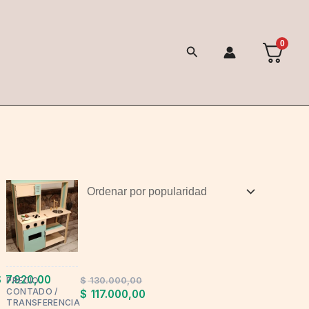
0
Buscar
$
7.920,00
$
130.000,00
PRECIO
CONTADO /
$
117.000,00
TRANSFERENCIA