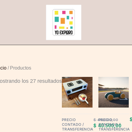
Sorted
by
popularity
icio
/ Productos
ostrando los 27 resultados
This
product
has
multiple
variants.
$
45.000,00
PRECIO
PRECIO
The
CONTADO /
CONTADO /
$
40.500,00
TRANSFERENCIA
TRANSFERENCIA
options