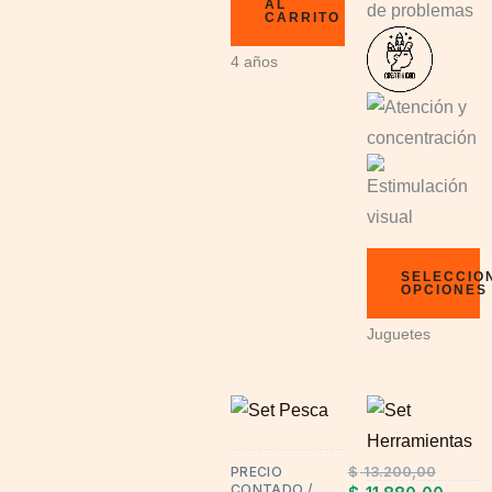
AL
CARRITO
4 años
SELECCIO
OPCIONES
Juguetes
This
product
has
$
13.200,00
PRECIO
CONTADO /