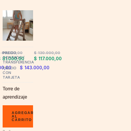
$
90.000,00
$
130.000,00
PRECIO
CONTADO /
$
81.000,00
$
117.000,00
TRANSFERENCIA
00,00
$
143.000,00
PRECIO
CON
TARJETA
Torre de
aprendizaje
AGREGAR
AL
CARRITO