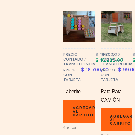
$
18.700,00
PRECIO
PRECIO
CONTADO /
CONTADO /
$
16.830,00
TRANSFERENCIA
TRANSFERENCIA
$
18.700,00
$
99.0
PRECIO
PRECIO
CON
CON
TARJETA
TARJETA
Laberito
Pata Pata –
CAMIÓN
AGREGAR
AL
CARRITO
AGREGAR
AL
CARRITO
4 años