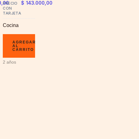
0,00
$
143.000,00
PRECIO
CON
TARJETA
Cocina
AGREGAR
AL
CARRITO
2 años