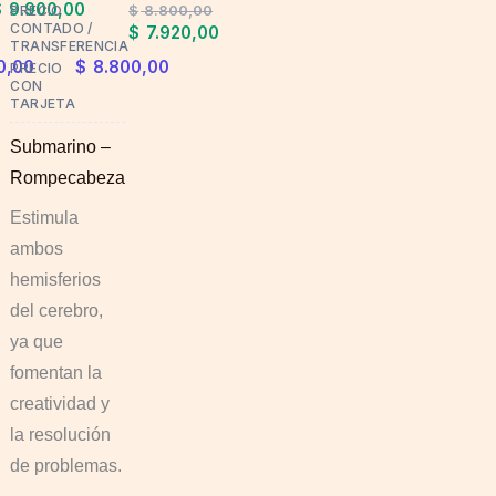
$
9.900,00
$
8.800,00
PRECIO
CONTADO /
$
7.920,00
TRANSFERENCIA
0,00
$
8.800,00
PRECIO
CON
TARJETA
Submarino –
Rompecabeza
Estimula
ambos
hemisferios
del cerebro,
ya que
fomentan la
creatividad y
la resolución
de problemas.