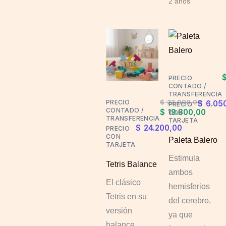
2 años
This
product
has
multiple
PRECIO
CONTADO /
variants.
TRANSFERENCIA
$
22.000,00
PRECIO
$
6.05
PRECIO
The
CONTADO /
$
19.800,00
CON
TRANSFERENCIA
options
TARJETA
$
24.200,00
PRECIO
may
CON
Paleta Balero
TARJETA
be
Estimula
chosen
Tetris Balance
ambos
on
El clásico
hemisferios
the
Tetris en su
del cerebro,
product
versión
ya que
page
balance.