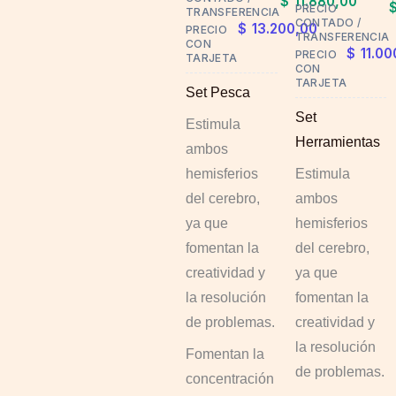
$
11.880,00
multiple
PRECIO
TRANSFERENCIA
CONTADO /
$
13.200,00
PRECIO
variants.
TRANSFERENCIA
CON
$
11.00
PRECIO
The
TARJETA
CON
options
TARJETA
Set Pesca
may
Set
Estimula
be
Herramientas
ambos
chosen
hemisferios
Estimula
on
del cerebro,
ambos
the
ya que
hemisferios
product
fomentan la
del cerebro,
page
creatividad y
ya que
la resolución
fomentan la
de problemas.
creatividad y
la resolución
Fomentan la
de problemas.
concentración