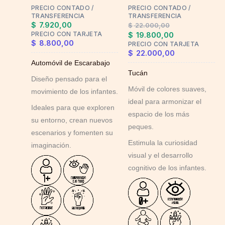
PRECIO CONTADO /
PRECIO CONTADO /
be
TRANSFERENCIA
TRANSFERENCIA
chosen
$
7.920,00
$
22.000,00
on
PRECIO CON TARJETA
$
19.800,00
$
8.800,00
PRECIO CON TARJETA
the
$
22.000,00
product
Automóvil de Escarabajo
page
Tucán
Diseño pensado para el
Móvil de colores suaves,
movimiento de los infantes.
ideal para armonizar el
Ideales para que exploren
espacio de los más
su entorno, crean nuevos
peques.
escenarios y fomenten su
Estimula la curiosidad
imaginación.
visual y el desarrollo
cognitivo de los infantes.