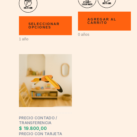
AGREGAR AL
CARRITO
SELECCIONAR
OPCIONES
0 años
1 año
This
product
has
multiple
variants.
The
options
may
PRECIO CONTADO /
be
TRANSFERENCIA
chosen
$
19.800,00
on
PRECIO CON TARJETA