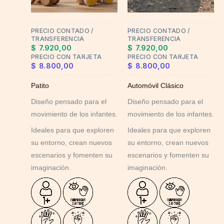
options
options
may
may
PRECIO CONTADO /
PRECIO CONTADO /
be
be
TRANSFERENCIA
TRANSFERENCIA
chosen
chosen
$
7.920,00
$
7.920,00
on
on
PRECIO CON TARJETA
PRECIO CON TARJETA
$
8.800,00
$
8.800,00
the
the
product
product
Patito
Automóvil Clásico
page
page
Diseño pensado para el
Diseño pensado para el
movimiento de los infantes.
movimiento de los infantes.
Ideales para que exploren
Ideales para que exploren
su entorno, crean nuevos
su entorno, crean nuevos
escenarios y fomenten su
escenarios y fomenten su
imaginación.
imaginación.