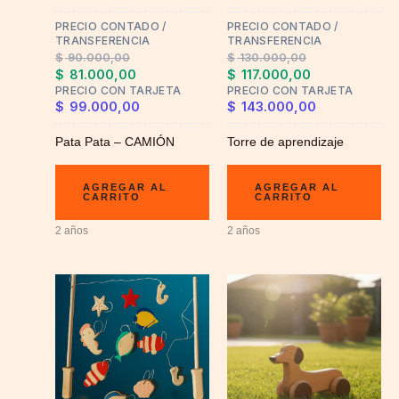
PRECIO CONTADO /
PRECIO CONTADO /
TRANSFERENCIA
TRANSFERENCIA
$
90.000,00
$
130.000,00
$
81.000,00
$
117.000,00
PRECIO CON TARJETA
PRECIO CON TARJETA
$
99.000,00
$
143.000,00
Pata Pata – CAMIÓN
Torre de aprendizaje
AGREGAR AL
AGREGAR AL
CARRITO
CARRITO
2 años
2 años
This
product
has
multiple
variants.
The