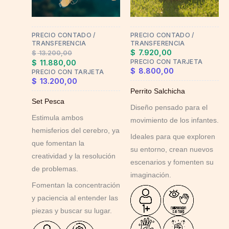
options
may
PRECIO CONTADO /
PRECIO CONTADO /
be
TRANSFERENCIA
TRANSFERENCIA
chosen
$
7.920,00
$
13.200,00
on
PRECIO CON TARJETA
$
11.880,00
$
8.800,00
PRECIO CON TARJETA
the
$
13.200,00
product
Perrito Salchicha
page
Set Pesca
Diseño pensado para el
Estimula ambos
movimiento de los infantes.
hemisferios del cerebro, ya
Ideales para que exploren
que fomentan la
su entorno, crean nuevos
creatividad y la resolución
escenarios y fomenten su
de problemas.
imaginación.
Fomentan la concentración
y paciencia al entender las
piezas y buscar su lugar.