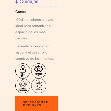
$
22.000,00
the
product
Ganso
page
Móvil de colores suaves,
ideal para armonizar el
espacio de los más
peques.
Estimula la curiosidad
visual y el desarrollo
cognitivo de los infantes.
SELECCIONAR
OPCIONES