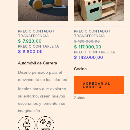
variants.
The
options
may
PRECIO CONTADO /
PRECIO CONTADO /
be
TRANSFERENCIA
TRANSFERENCIA
chosen
$
7.920,00
$
130.000,00
on
PRECIO CON TARJETA
$
117.000,00
$
8.800,00
PRECIO CON TARJETA
the
$
143.000,00
product
Automóvil de Carrera
page
Cocina
Diseño pensado para el
movimiento de los infantes.
AGREGAR AL
CARRITO
Ideales para que exploren
su entorno, crean nuevos
2 años
escenarios y fomenten su
imaginación.