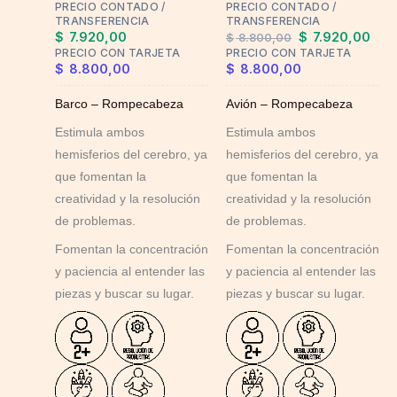
PRECIO CONTADO /
PRECIO CONTADO /
be
TRANSFERENCIA
TRANSFERENCIA
chosen
$
7.920,00
$
7.920,00
$
8.800,00
on
PRECIO CON TARJETA
PRECIO CON TARJETA
$
8.800,00
$
8.800,00
the
product
Barco – Rompecabeza
Avión – Rompecabeza
page
Estimula ambos
Estimula ambos
hemisferios del cerebro, ya
hemisferios del cerebro, ya
que fomentan la
que fomentan la
creatividad y la resolución
creatividad y la resolución
de problemas.
de problemas.
Fomentan la concentración
Fomentan la concentración
y paciencia al entender las
y paciencia al entender las
piezas y buscar su lugar.
piezas y buscar su lugar.