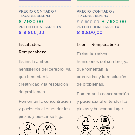
may
PRECIO CONTADO /
PRECIO CONTADO /
be
TRANSFERENCIA
TRANSFERENCIA
chosen
$
7.920,00
$
7.920,00
$
8.800,00
on
PRECIO CON TARJETA
PRECIO CON TARJETA
$
8.800,00
$
8.800,00
the
product
Escabadora –
León – Rompecabeza
page
Rompecabeza
Estimula ambos
Estimula ambos
hemisferios del cerebro, ya
hemisferios del cerebro, ya
que fomentan la
que fomentan la
creatividad y la resolución
creatividad y la resolución
de problemas.
de problemas.
Fomentan la concentración
Fomentan la concentración
y paciencia al entender las
y paciencia al entender las
piezas y buscar su lugar.
piezas y buscar su lugar.