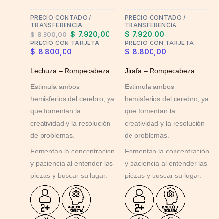
may
PRECIO CONTADO /
PRECIO CONTADO /
be
TRANSFERENCIA
TRANSFERENCIA
chosen
$
7.920,00
$
7.920,00
$
8.800,00
on
PRECIO CON TARJETA
PRECIO CON TARJETA
$
8.800,00
$
8.800,00
the
product
Lechuza – Rompecabeza
Jirafa – Rompecabeza
page
Estimula ambos
Estimula ambos
hemisferios del cerebro, ya
hemisferios del cerebro, ya
que fomentan la
que fomentan la
creatividad y la resolución
creatividad y la resolución
de problemas.
de problemas.
Fomentan la concentración
Fomentan la concentración
y paciencia al entender las
y paciencia al entender las
piezas y buscar su lugar.
piezas y buscar su lugar.