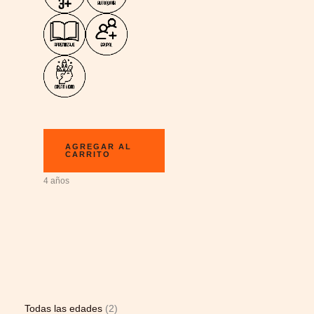
AGREGAR AL
CARRITO
4 años
Todas las edades
2