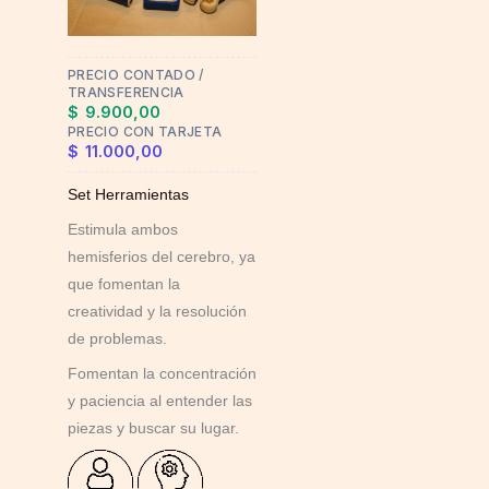
options
may
PRECIO CONTADO /
be
TRANSFERENCIA
chosen
$
9.900,00
on
PRECIO CON TARJETA
$
11.000,00
the
product
Set Herramientas
page
Estimula ambos
hemisferios del cerebro, ya
que fomentan la
creatividad y la resolución
de problemas.
Fomentan la concentración
y paciencia al entender las
piezas y buscar su lugar.