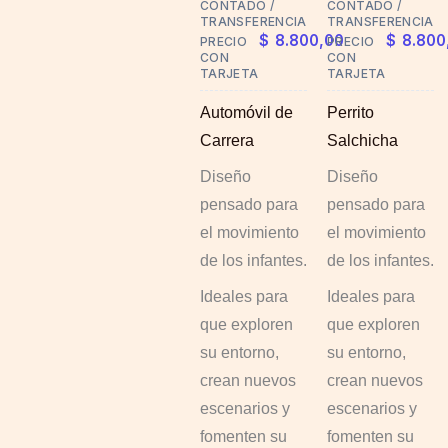
CONTADO /
CONTADO /
options
options
TRANSFERENCIA
TRANSFERENCIA
$
8.800,00
$
8.800
PRECIO
PRECIO
may
may
CON
CON
TARJETA
TARJETA
be
be
chosen
chosen
Automóvil de
Perrito
on
on
Carrera
Salchicha
the
the
Diseño
Diseño
product
product
pensado para
pensado para
page
page
el movimiento
el movimiento
de los infantes.
de los infantes.
Ideales para
Ideales para
que exploren
que exploren
su entorno,
su entorno,
crean nuevos
crean nuevos
escenarios y
escenarios y
fomenten su
fomenten su