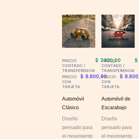
This
This
product
product
has
has
multiple
multiple
variants.
variants.
$
7.920,00
$
PRECIO
PRECIO
The
The
CONTADO /
CONTADO /
options
options
TRANSFERENCIA
TRANSFERENCIA
$
8.800,00
$
8.800
PRECIO
PRECIO
may
may
CON
CON
TARJETA
TARJETA
be
be
chosen
chosen
Automóvil
Automóvil de
on
on
Clásico
Escarabajo
the
the
Diseño
Diseño
product
product
pensado para
pensado para
page
page
el movimiento
el movimiento