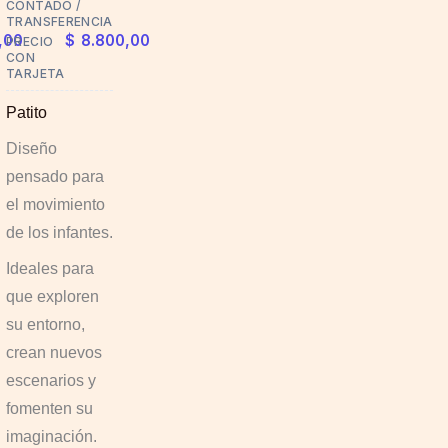
CONTADO /
options
TRANSFERENCIA
,00
$
8.800,00
PRECIO
may
CON
TARJETA
be
chosen
Patito
on
Diseño
the
pensado para
product
el movimiento
page
de los infantes.
Ideales para
que exploren
su entorno,
crean nuevos
escenarios y
fomenten su
imaginación.