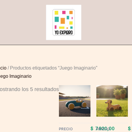
Sorted
by
popularity
icio
/ Productos etiquetados “Juego Imaginario”
ego Imaginario
ostrando los 5 resultados
This
This
product
product
has
has
multiple
multiple
variants.
variants.
$
7.920,00
$
PRECIO
PRECIO
The
The