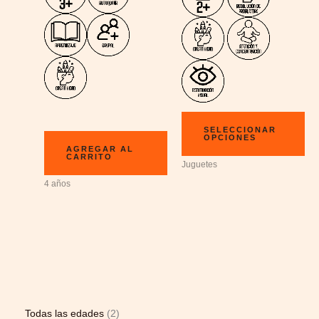
SELECCIONAR
OPCIONES
AGREGAR AL
CARRITO
Juguetes
4 años
Todas las edades
2