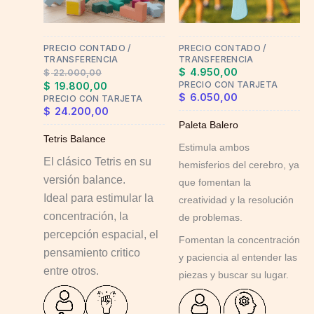
options
may
PRECIO CONTADO /
PRECIO CONTADO /
be
TRANSFERENCIA
TRANSFERENCIA
chosen
$
4.950,00
$
22.000,00
on
PRECIO CON TARJETA
$
19.800,00
$
6.050,00
PRECIO CON TARJETA
the
$
24.200,00
product
Paleta Balero
page
Tetris Balance
Estimula ambos
El clásico Tetris en su
hemisferios del cerebro, ya
versión balance.
que fomentan la
Ideal para estimular la
creatividad y la resolución
concentración, la
de problemas.
percepción espacial, el
Fomentan la concentración
pensamiento critico
y paciencia al entender las
entre otros.
piezas y buscar su lugar.