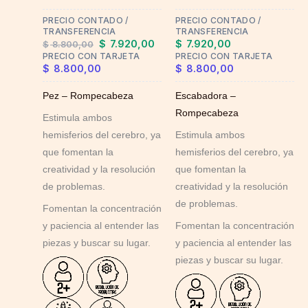
may
PRECIO CONTADO /
PRECIO CONTADO /
be
TRANSFERENCIA
TRANSFERENCIA
chosen
$
7.920,00
$
7.920,00
$
8.800,00
on
PRECIO CON TARJETA
PRECIO CON TARJETA
$
8.800,00
$
8.800,00
the
product
Pez – Rompecabeza
Escabadora –
page
Rompecabeza
Estimula ambos
hemisferios del cerebro, ya
Estimula ambos
que fomentan la
hemisferios del cerebro, ya
creatividad y la resolución
que fomentan la
de problemas.
creatividad y la resolución
de problemas.
Fomentan la concentración
y paciencia al entender las
Fomentan la concentración
piezas y buscar su lugar.
y paciencia al entender las
piezas y buscar su lugar.