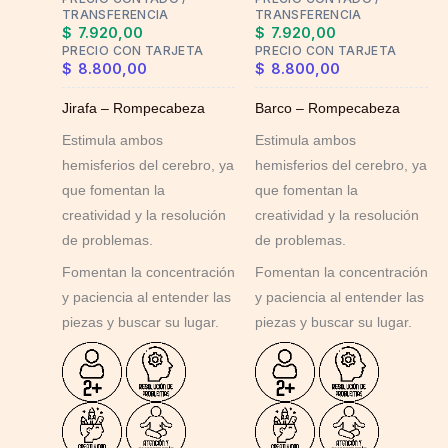
be
be
TRANSFERENCIA
TRANSFERENCIA
chosen
chosen
$
7.920,00
$
7.920,00
on
on
PRECIO CON TARJETA
PRECIO CON TARJETA
$
8.800,00
$
8.800,00
the
the
product
product
Jirafa – Rompecabeza
Barco – Rompecabeza
page
page
Estimula ambos
Estimula ambos
hemisferios del cerebro, ya
hemisferios del cerebro, ya
que fomentan la
que fomentan la
creatividad y la resolución
creatividad y la resolución
de problemas.
de problemas.
Fomentan la concentración
Fomentan la concentración
y paciencia al entender las
y paciencia al entender las
piezas y buscar su lugar.
piezas y buscar su lugar.