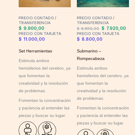
options
may
PRECIO CONTADO /
PRECIO CONTADO /
be
TRANSFERENCIA
TRANSFERENCIA
chosen
$
9.900,00
$
7.920,00
$
8.800,00
on
PRECIO CON TARJETA
PRECIO CON TARJETA
$
11.000,00
$
8.800,00
the
product
Set Herramientas
Submarino –
page
Rompecabeza
Estimula ambos
hemisferios del cerebro, ya
Estimula ambos
que fomentan la
hemisferios del cerebro, ya
creatividad y la resolución
que fomentan la
de problemas.
creatividad y la resolución
de problemas.
Fomentan la concentración
y paciencia al entender las
Fomentan la concentración
piezas y buscar su lugar.
y paciencia al entender las
piezas y buscar su lugar.