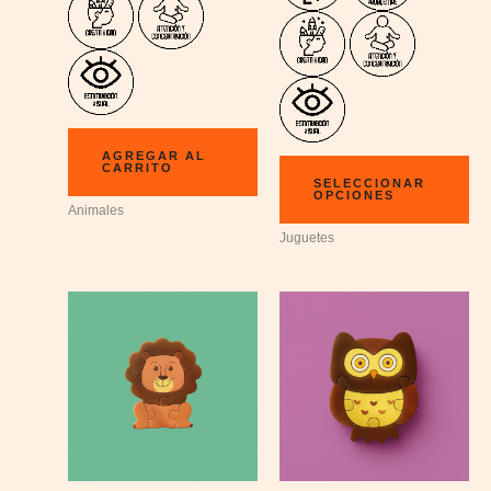
AGREGAR AL
CARRITO
SELECCIONAR
OPCIONES
Animales
Juguetes