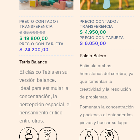
options
may
PRECIO CONTADO /
PRECIO CONTADO /
be
TRANSFERENCIA
TRANSFERENCIA
chosen
$
4.950,00
$
22.000,00
on
PRECIO CON TARJETA
$
19.800,00
$
6.050,00
PRECIO CON TARJETA
the
$
24.200,00
product
Paleta Balero
page
Tetris Balance
Estimula ambos
El clásico Tetris en su
hemisferios del cerebro, ya
versión balance.
que fomentan la
Ideal para estimular la
creatividad y la resolución
concentración, la
de problemas.
percepción espacial, el
Fomentan la concentración
pensamiento critico
y paciencia al entender las
entre otros.
piezas y buscar su lugar.