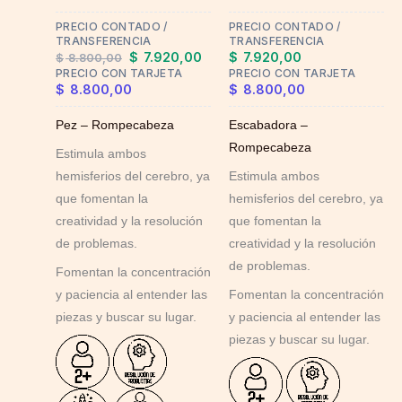
may
PRECIO CONTADO /
PRECIO CONTADO /
be
TRANSFERENCIA
TRANSFERENCIA
chosen
$
7.920,00
$
7.920,00
$
8.800,00
on
PRECIO CON TARJETA
PRECIO CON TARJETA
$
8.800,00
$
8.800,00
the
product
Pez – Rompecabeza
Escabadora –
page
Rompecabeza
Estimula ambos
hemisferios del cerebro, ya
Estimula ambos
que fomentan la
hemisferios del cerebro, ya
creatividad y la resolución
que fomentan la
de problemas.
creatividad y la resolución
de problemas.
Fomentan la concentración
y paciencia al entender las
Fomentan la concentración
piezas y buscar su lugar.
y paciencia al entender las
piezas y buscar su lugar.