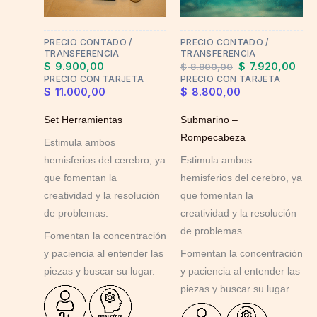
options
may
PRECIO CONTADO /
PRECIO CONTADO /
be
TRANSFERENCIA
TRANSFERENCIA
chosen
$
9.900,00
$
7.920,00
$
8.800,00
on
PRECIO CON TARJETA
PRECIO CON TARJETA
$
11.000,00
$
8.800,00
the
product
Set Herramientas
Submarino –
page
Rompecabeza
Estimula ambos
hemisferios del cerebro, ya
Estimula ambos
que fomentan la
hemisferios del cerebro, ya
creatividad y la resolución
que fomentan la
de problemas.
creatividad y la resolución
de problemas.
Fomentan la concentración
y paciencia al entender las
Fomentan la concentración
piezas y buscar su lugar.
y paciencia al entender las
piezas y buscar su lugar.