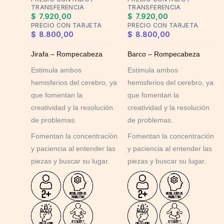
be
be
TRANSFERENCIA
TRANSFERENCIA
chosen
chosen
$
7.920,00
$
7.920,00
on
on
PRECIO CON TARJETA
PRECIO CON TARJETA
$
8.800,00
$
8.800,00
the
the
product
product
Jirafa – Rompecabeza
Barco – Rompecabeza
page
page
Estimula ambos
Estimula ambos
hemisferios del cerebro, ya
hemisferios del cerebro, ya
que fomentan la
que fomentan la
creatividad y la resolución
creatividad y la resolución
de problemas.
de problemas.
Fomentan la concentración
Fomentan la concentración
y paciencia al entender las
y paciencia al entender las
piezas y buscar su lugar.
piezas y buscar su lugar.