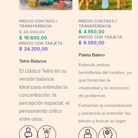
options
may
PRECIO CONTADO /
PRECIO CONTADO /
be
TRANSFERENCIA
TRANSFERENCIA
chosen
$
4.950,00
$
22.000,00
on
PRECIO CON TARJETA
$
19.800,00
$
6.050,00
PRECIO CON TARJETA
the
$
24.200,00
product
Paleta Balero
page
Tetris Balance
Estimula ambos
El clásico Tetris en su
hemisferios del cerebro, ya
versión balance.
que fomentan la
Ideal para estimular la
creatividad y la resolución
concentración, la
de problemas.
percepción espacial, el
Fomentan la concentración
pensamiento critico
y paciencia al entender las
entre otros.
piezas y buscar su lugar.