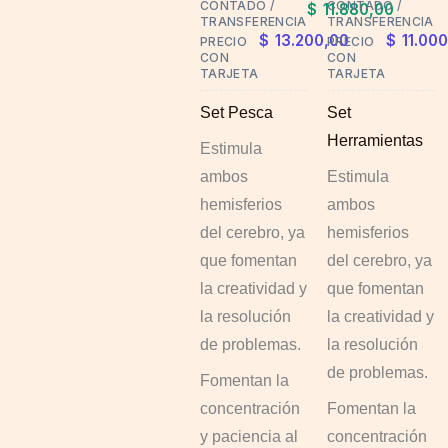
CONTADO /
CONTADO /
$
11.880,00
options
TRANSFERENCIA
TRANSFERENCIA
$
13.200,00
$
11.000
PRECIO
PRECIO
may
CON
CON
TARJETA
TARJETA
be
chosen
Set Pesca
Set
on
Herramientas
Estimula
the
ambos
Estimula
product
hemisferios
ambos
page
del cerebro, ya
hemisferios
que fomentan
del cerebro, ya
la creatividad y
que fomentan
la resolución
la creatividad y
de problemas.
la resolución
de problemas.
Fomentan la
concentración
Fomentan la
y paciencia al
concentración