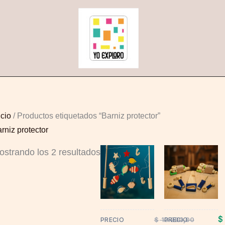
Sorted
by
popularity
icio
/ Productos etiquetados “Barniz protector”
rniz protector
ostrando los 2 resultados
This
product
has
multiple
variants.
$
$
13.200,00
PRECIO
PRECIO
The