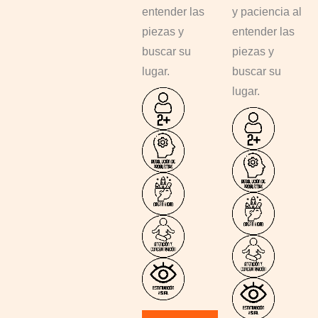
entender las
y paciencia al
piezas y
entender las
buscar su
piezas y
lugar.
buscar su
lugar.