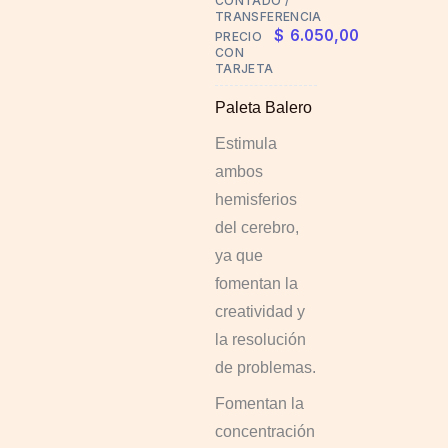
CONTADO /
TRANSFERENCIA
options
$
6.050,00
PRECIO
may
CON
TARJETA
be
chosen
Paleta Balero
on
Estimula
the
ambos
product
hemisferios
page
del cerebro,
ya que
fomentan la
creatividad y
la resolución
de problemas.
Fomentan la
concentración