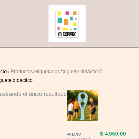
icio
/ Productos etiquetados “juguete didáctico”
guete didáctico
ostrando el único resultado
This
product
has
multiple
variants.
$
4.950,00
PRECIO
The