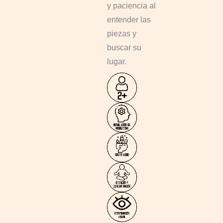
y paciencia al
entender las
piezas y
buscar su
lugar.